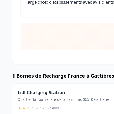
large choix d'établissements avec avis client
1 Bornes de Recharge France à Gattière
Lidl Charging Station
Quartier la Tourre, Rte de la Baronne, 06510 Gattières
★
★
☆
☆
☆
•
2.7/5
7 avis