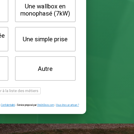
Quel type de borne souhaitez-vo
installer ?
Une wallbox en
Une wallbox 
triphasé (22kW)
monophasé (7
Une prise renforcée
Une simple pr
(type greenup)
Je ne sais pas
Autre
encore