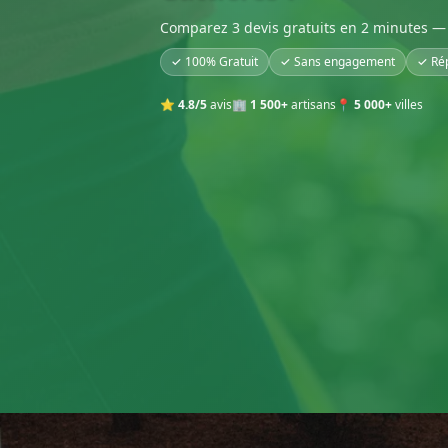
Comparez 3 devis gratuits en 2 minutes — 
✓ 100% Gratuit
✓ Sans engagement
✓ Ré
⭐
4.8/5
avis
🏢
1 500+
artisans
📍
5 000+
villes