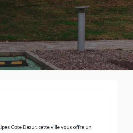
Retour à la liste des métiers
CGU
-
Confidentialité
- Service proposé par
ViteUnDevis.com
-
Vous 
pes Cote Dazur, cette ville vous offre un