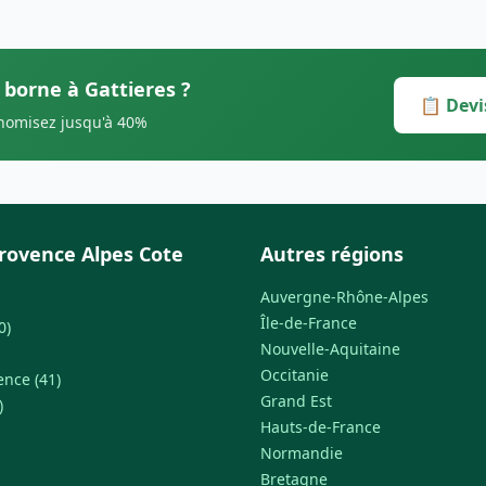
 borne à Gattieres ?
📋 Devi
onomisez jusqu'à 40%
rovence Alpes Cote
Autres régions
Auvergne-Rhône-Alpes
Île-de-France
0)
Nouvelle-Aquitaine
Occitanie
ence (41)
Grand Est
)
Hauts-de-France
Normandie
Bretagne