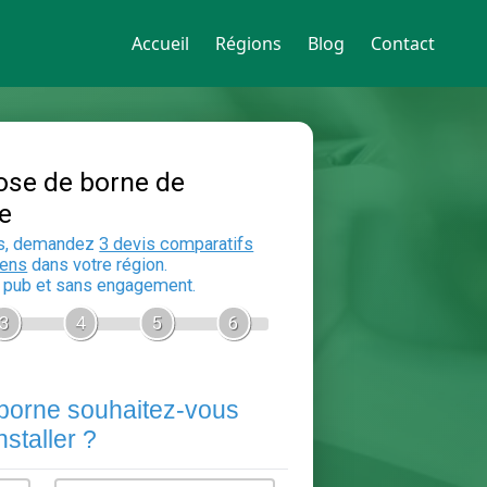
Accueil
Régions
Blog
Contact
Devis Pose de borne de
recharge
En 5 minutes, demandez
3 devis compara
aux
electriciens
dans votre région.
Gratuit, sans pub et sans engagement.
1
2
3
4
5