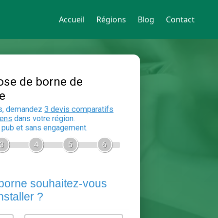
Accueil
Régions
Blog
Contact
Devis Pose de borne de
recharge
En 5 minutes, demandez
3 devis compara
aux
electriciens
dans votre région.
Gratuit, sans pub et sans engagement.
1
2
3
4
5