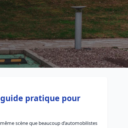
Retour à la liste des métiers
CGU
-
Confidentialité
- Service proposé par
ViteUnDevis.com
-
Vous 
e guide pratique pour
 la même scène que beaucoup d’automobilistes