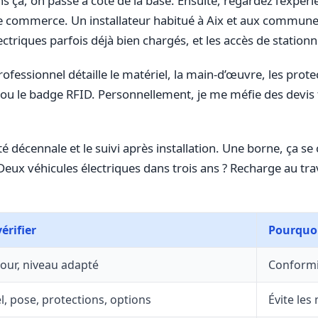
Sans ça, on passe à côté de la base. Ensuite, regardez l’expéri
 de commerce. Un installateur habitué à Aix et aux communes
lectriques parfois déjà bien chargés, et les accès de statio
rofessionnel détaille le matériel, la main-d’œuvre, les prote
 ou le badge RFID. Personnellement, je me méfie des devis t
é décennale et le suivi après installation. Une borne, ça se
 Deux véhicules électriques dans trois ans ? Recharge au tra
vérifier
Pourquo
jour, niveau adapté
Conformit
l, pose, protections, options
Évite les