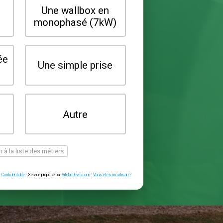
Quel type de borne souhaitez-vo
installer ?
Une wallbox en
Une wallbox 
triphasé (22kW)
monophasé (7
Une prise renforcée
Une simple pr
(type greenup)
Je ne sais pas
Autre
encore