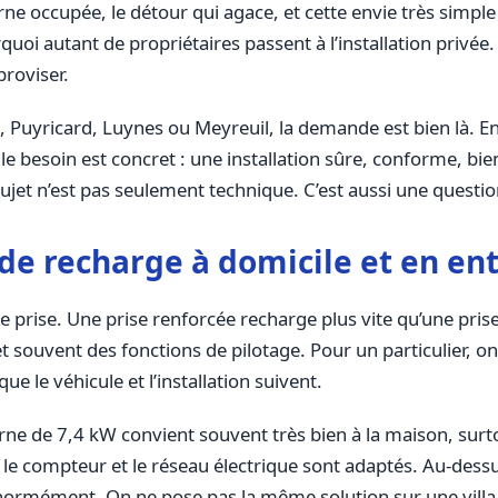
orne occupée, le détour qui agace, et cette envie très simple
i autant de propriétaires passent à l’installation privée.
proviser.
, Puyricard, Luynes ou Meyreuil, la demande est bien là. En
 le besoin est concret : une installation sûre, conforme, bi
ujet n’est pas seulement technique. C’est aussi une question
e recharge à domicile et en ent
e prise. Une prise renforcée recharge plus vite qu’une pris
et souvent des fonctions de pilotage. Pour un particulier, 
que le véhicule et l’installation suivent.
ne de 7,4 kW convient souvent très bien à la maison, surtout
 le compteur et le réseau électrique sont adaptés. Au-dessu
ormément. On ne pose pas la même solution sur une villa d