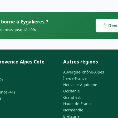
 borne à Eygalieres ?
📋 Devi
onomisez jusqu'à 40%
rovence Alpes Cote
Autres régions
Auvergne-Rhône-Alpes
Île-de-France
0)
Nouvelle-Aquitaine
Occitanie
ence (41)
Grand Est
)
Hauts-de-France
Normandie
Bretagne