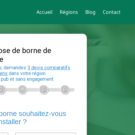
Accueil
Régions
Blog
Contact
Devis Pose de borne de
recharge
En 5 minutes, demandez
3 devis compara
aux
electriciens
dans votre région.
Gratuit, sans pub et sans engagement.
1
2
3
4
5