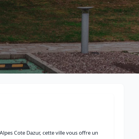
Retour à la liste des métiers
CGU
-
Confidentialité
- Service proposé par
ViteUnDevis.com
-
Vous 
lpes Cote Dazur, cette ville vous offre un