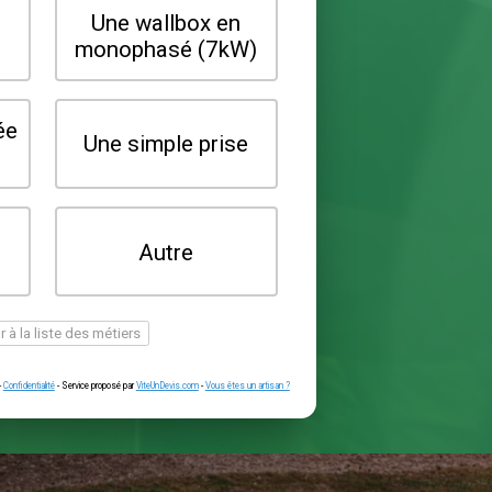
Quel type de borne souhaitez-vo
installer ?
Une wallbox en
Une wallbox 
triphasé (22kW)
monophasé (7
Une prise renforcée
Une simple pr
(type greenup)
Je ne sais pas
Autre
encore