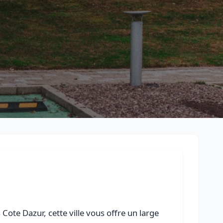
Retour à la liste des métiers
CGU
-
Confidentialité
- Service proposé par
ViteUnDevis.com
-
Vous 
ote Dazur, cette ville vous offre un large