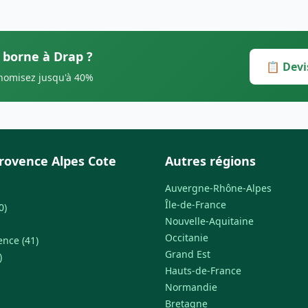
s borne à Drap ?
📋 Devi
onomisez jusqu'à 40%
rovence Alpes Cote
Autres régions
Auvergne-Rhône-Alpes
Île-de-France
0)
Nouvelle-Aquitaine
Occitanie
ence (41)
Grand Est
)
Hauts-de-France
Normandie
Bretagne