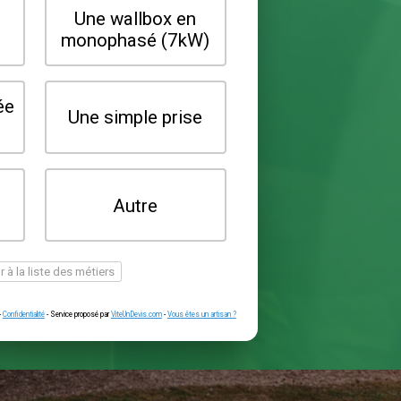
Quel type de borne souhaitez-vo
installer ?
Une wallbox en
Une wallbox 
triphasé (22kW)
monophasé (7
Une prise renforcée
Une simple pr
(type greenup)
Je ne sais pas
Autre
encore