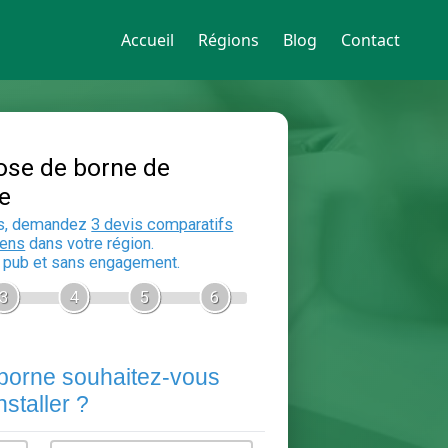
Accueil
Régions
Blog
Contact
Devis Pose de borne de
recharge
En 5 minutes, demandez
3 devis compara
aux
electriciens
dans votre région.
Gratuit, sans pub et sans engagement.
1
2
3
4
5