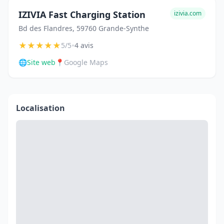
IZIVIA Fast Charging Station
izivia.com
Bd des Flandres, 59760 Grande-Synthe
★
★
★
★
★
•
5/5
4 avis
🌐
Site web
📍
Google Maps
Localisation