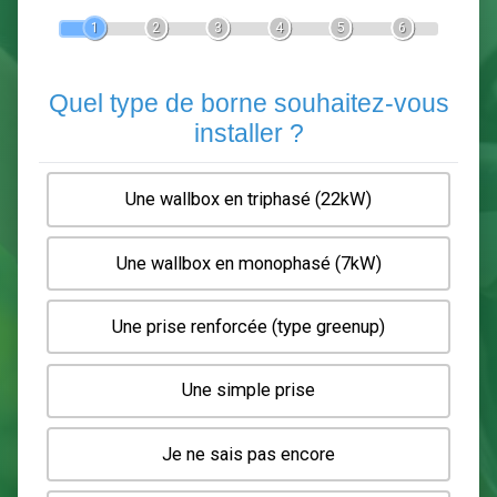
Devis Pose de borne de recha
En 5 minutes, demandez
3 devis comparatifs
electriciens
dans votre région.
Gratuit, sans pub et sans engagement.
1
2
3
4
5
6
Quel type de borne souhaitez-
installer ?
Une wallbox en triphasé (22kW)
Une wallbox en monophasé (7kW)