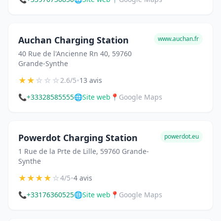
Auchan Charging Station
www.auchan.fr
40 Rue de l'Ancienne Rn 40, 59760
Grande-Synthe
★
★
☆
☆
☆
•
2.6/5
13 avis
📞
+33328585555
🌐
Site web
📍
Google Maps
Powerdot Charging Station
powerdot.eu
1 Rue de la Prte de Lille, 59760 Grande-
Synthe
★
★
★
★
☆
•
4/5
4 avis
📞
+33176360525
🌐
Site web
📍
Google Maps