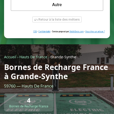
Une prise renforcée (type greenup)
Une simple prise
Je ne sais pas encore
Autre
Accueil
›
Hauts De France
›
Grande-Synthe
Bornes de Recharge France
à Grande-Synthe
Retour à la liste des métiers
59760 — Hauts De France
CGU
-
Confidentialité
- Service proposé par
ViteUnDevis.com
-
Vous êtes
4
Bornes de Recharge France