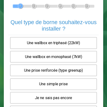
Devis Pose de borne de recha
En 5 minutes, demandez
3 devis comparatifs
electriciens
dans votre région.
Gratuit, sans pub et sans engagement.
1
2
3
4
5
6
Quel type de borne souhaitez-
installer ?
Une wallbox en triphasé (22kW)
Une wallbox en monophasé (7kW)