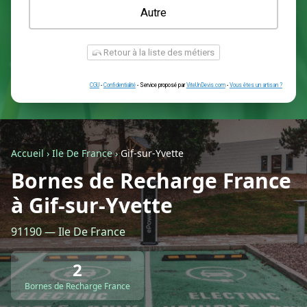
Une prise renforcée (type greenup)
Une simple prise
Je ne sais pas encore
Autre
Accueil
›
Ile De France
›
Gif-sur-Yvette
Bornes de Recharge France
à Gif-sur-Yvette
Retour à la liste des métiers
91190 — Ile De France
CGU
-
Confidentialité
- Service proposé par
ViteUnDevis.com
-
Vous êtes
2
Bornes de Recharge France