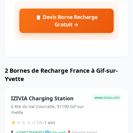
📋 Devis Borne Recharge
Gratuit →
2 Bornes de Recharge France à Gif-sur-
Yvette
IZIVIA Charging Station
www.izivia.com
6 Rte du Val Courcelle, 91190 Gif-sur-
Yvette
★
☆
☆
☆
☆
•
1/5
1 avis
📞
+33972668001
🌐
Site web
📍
Google Maps