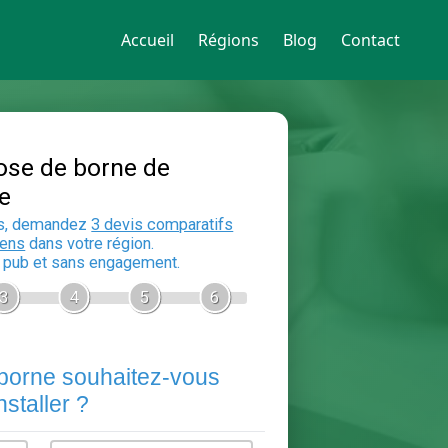
Accueil
Régions
Blog
Contact
Devis Pose de borne de
recharge
En 5 minutes, demandez
3 devis compara
aux
electriciens
dans votre région.
Gratuit, sans pub et sans engagement.
1
2
3
4
5