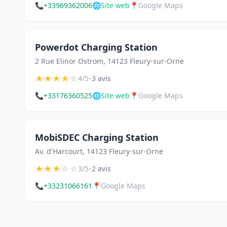
📞
+33969362006
🌐
Site web
📍
Google Maps
Powerdot Charging Station
2 Rue Elinor Ostrom, 14123 Fleury-sur-Orne
★
★
★
★
☆
•
4/5
3 avis
📞
+33176360525
🌐
Site web
📍
Google Maps
MobiSDEC Charging Station
Av. d'Harcourt, 14123 Fleury-sur-Orne
★
★
★
☆
☆
•
3/5
2 avis
📞
+33231066161
📍
Google Maps