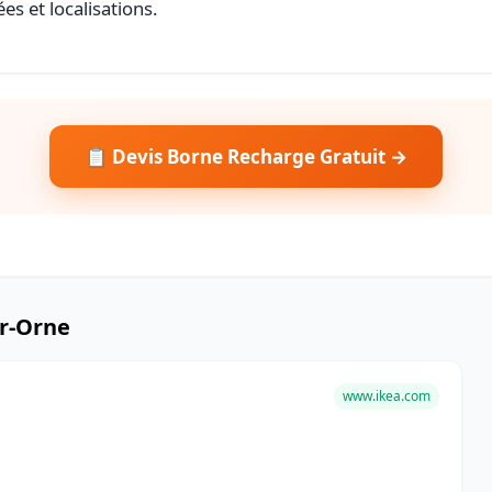
es et localisations.
📋 Devis Borne Recharge Gratuit →
ur-Orne
www.ikea.com