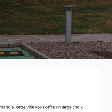
Retour à la liste des métiers
CGU
-
Confidentialité
- Service proposé par
ViteUnDevis.com
-
Vous 
andie, cette ville vous offre un large choix