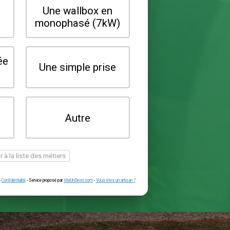
Quel type de borne souhaitez-vo
installer ?
Une wallbox en
Une wallbox 
triphasé (22kW)
monophasé (7
Une prise renforcée
Une simple pr
(type greenup)
Je ne sais pas
Autre
encore