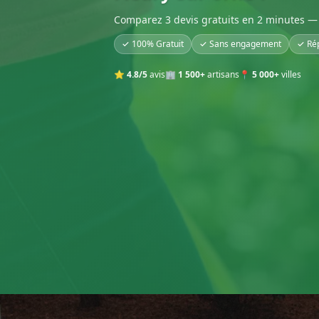
Comparez 3 devis gratuits en 2 minutes — 
✓ 100% Gratuit
✓ Sans engagement
✓ Ré
⭐
4.8/5
avis
🏢
1 500+
artisans
📍
5 000+
villes