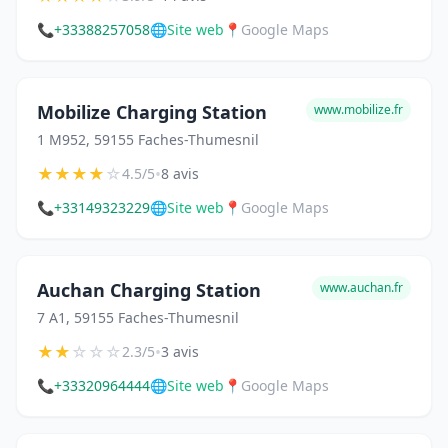
📞
+33388257058
🌐
Site web
📍
Google Maps
Mobilize Charging Station
www.mobilize.fr
1 M952, 59155 Faches-Thumesnil
★
★
★
★
☆
•
4.5/5
8 avis
📞
+33149323229
🌐
Site web
📍
Google Maps
Auchan Charging Station
www.auchan.fr
7 A1, 59155 Faches-Thumesnil
★
★
☆
☆
☆
•
2.3/5
3 avis
📞
+33320964444
🌐
Site web
📍
Google Maps