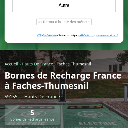
Une prise renforcée (type greenup)
Une simple prise
Je ne sais pas encore
Autre
Accueil
›
Hauts De France
›
Faches-Thumesnil
Bornes de Recharge France
à Faches-Thumesnil
Retour à la liste des métiers
59155 — Hauts De France
CGU
-
Confidentialité
- Service proposé par
ViteUnDevis.com
-
Vous êtes
5
Bornes de Recharge France