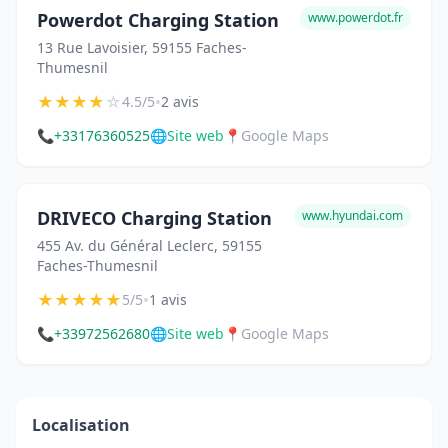
Powerdot Charging Station
www.powerdot.fr
13 Rue Lavoisier, 59155 Faches-
Thumesnil
★
★
★
★
☆
•
4.5/5
2 avis
📞
+33176360525
🌐
Site web
📍
Google Maps
DRIVECO Charging Station
www.hyundai.com
455 Av. du Général Leclerc, 59155
Faches-Thumesnil
★
★
★
★
★
•
5/5
1 avis
📞
+33972562680
🌐
Site web
📍
Google Maps
Localisation