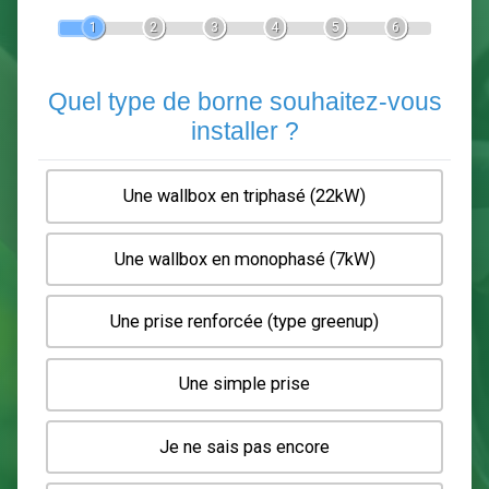
Devis Pose de borne de recha
En 5 minutes, demandez
3 devis comparatifs
electriciens
dans votre région.
Gratuit, sans pub et sans engagement.
1
2
3
4
5
6
Quel type de borne souhaitez-
installer ?
Une wallbox en triphasé (22kW)
Une wallbox en monophasé (7kW)