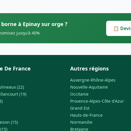
 borne à Epinay sur orge ?
📋 Devi
onomisez jusqu'à 40%
le De France
Autres régions
Auvergne-Rhône-Alpes
ulineaux (22)
Nouvelle-Aquitaine
llancourt (19)
Occitanie
8)
Provence-Alpes-Côte d'Azur
Grand Est
Hauts-de-France
ison (15)
Normandie
(15)
Bretagne