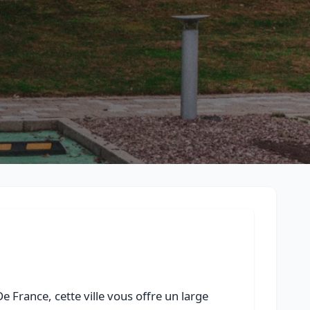
Retour à la liste des métiers
CGU
-
Confidentialité
- Service proposé par
ViteUnDevis.com
-
Vous 
e France, cette ville vous offre un large