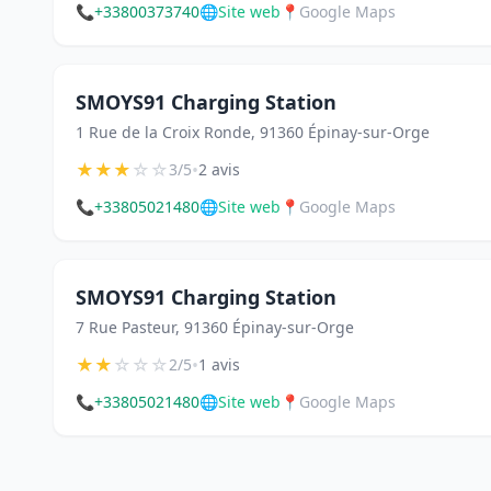
📞
+33800373740
🌐
Site web
📍
Google Maps
SMOYS91 Charging Station
1 Rue de la Croix Ronde, 91360 Épinay-sur-Orge
★
★
★
☆
☆
•
3/5
2 avis
📞
+33805021480
🌐
Site web
📍
Google Maps
SMOYS91 Charging Station
7 Rue Pasteur, 91360 Épinay-sur-Orge
★
★
☆
☆
☆
•
2/5
1 avis
📞
+33805021480
🌐
Site web
📍
Google Maps