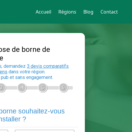
Accueil
Régions
Blog
Contact
Devis Pose de borne de
recharge
En 5 minutes, demandez
3 devis compara
aux
electriciens
dans votre région.
Gratuit, sans pub et sans engagement.
1
2
3
4
5