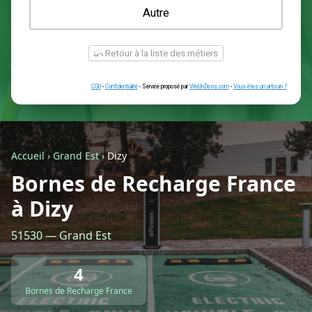
Une prise renforcée (type greenup)
Une simple prise
Je ne sais pas encore
Autre
Accueil
›
Grand Est
›
Dizy
Bornes de Recharge France
à Dizy
Retour à la liste des métiers
51530 — Grand Est
CGU
-
Confidentialité
- Service proposé par
ViteUnDevis.com
-
Vous êtes
4
Bornes de Recharge France