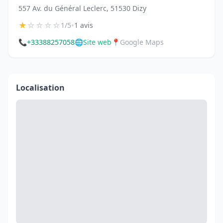
557 Av. du Général Leclerc, 51530 Dizy
★
☆
☆
☆
☆
•
1/5
1 avis
📞
+33388257058
🌐
Site web
📍
Google Maps
Localisation