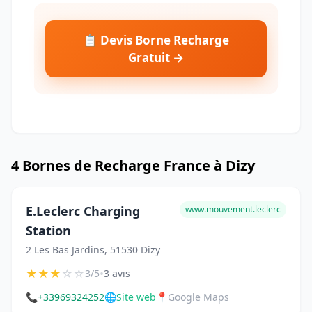
📋 Devis Borne Recharge
Gratuit →
4 Bornes de Recharge France à Dizy
E.Leclerc Charging
www.mouvement.leclerc
Station
2 Les Bas Jardins, 51530 Dizy
★
★
★
☆
☆
•
3/5
3 avis
📞
+33969324252
🌐
Site web
📍
Google Maps