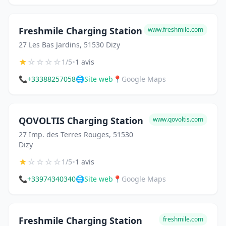
Freshmile Charging Station
www.freshmile.com
27 Les Bas Jardins, 51530 Dizy
★
☆
☆
☆
☆
•
1/5
1 avis
📞
+33388257058
🌐
Site web
📍
Google Maps
QOVOLTIS Charging Station
www.qovoltis.com
27 Imp. des Terres Rouges, 51530
Dizy
★
☆
☆
☆
☆
•
1/5
1 avis
📞
+33974340340
🌐
Site web
📍
Google Maps
Freshmile Charging Station
freshmile.com