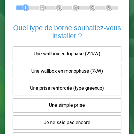
Devis Pose de borne de recha
En 5 minutes, demandez
3 devis comparatifs
electriciens
dans votre région.
Gratuit, sans pub et sans engagement.
1
2
3
4
5
6
Quel type de borne souhaitez-
installer ?
Une wallbox en triphasé (22kW)
Une wallbox en monophasé (7kW)