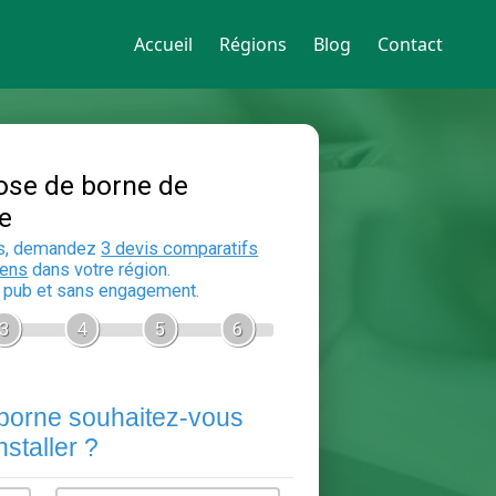
Accueil
Régions
Blog
Contact
Devis Pose de borne de
recharge
En 5 minutes, demandez
3 devis compara
aux
electriciens
dans votre région.
Gratuit, sans pub et sans engagement.
1
2
3
4
5