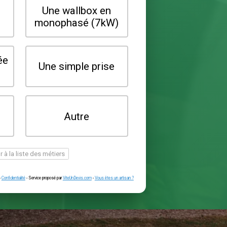
Quel type de borne souhaitez-vo
installer ?
Une wallbox en
Une wallbox 
triphasé (22kW)
monophasé (7
Une prise renforcée
Une simple pr
(type greenup)
Je ne sais pas
Autre
encore