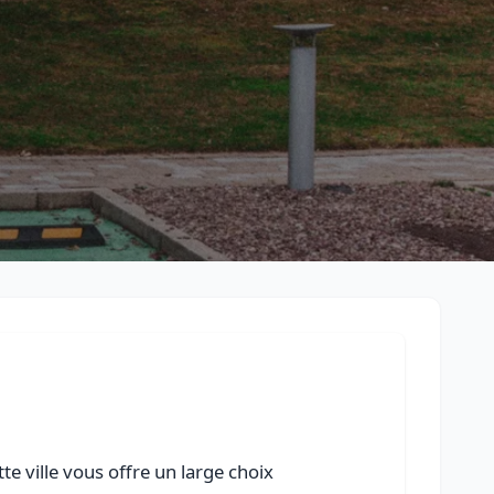
Retour à la liste des métiers
CGU
-
Confidentialité
- Service proposé par
ViteUnDevis.com
-
Vous 
e ville vous offre un large choix