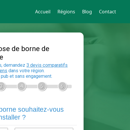
Accueil
Régions
Blog
Contact
Devis Pose de borne de
recharge
En 5 minutes, demandez
3 devis compara
aux
electriciens
dans votre région.
Gratuit, sans pub et sans engagement.
1
2
3
4
5