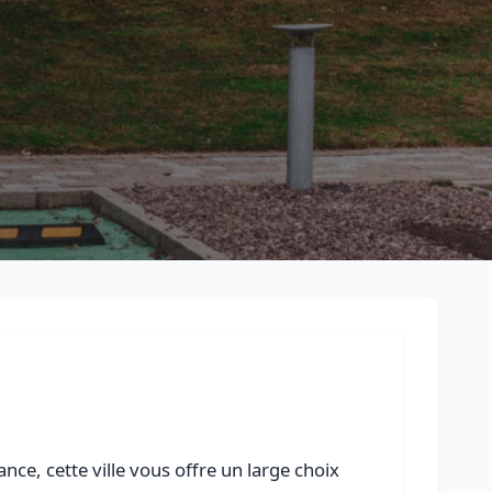
Retour à la liste des métiers
CGU
-
Confidentialité
- Service proposé par
ViteUnDevis.com
-
Vous 
ce, cette ville vous offre un large choix