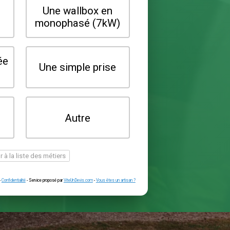
Quel type de borne souhaitez-vo
installer ?
Une wallbox en
Une wallbox 
triphasé (22kW)
monophasé (7
Une prise renforcée
Une simple pr
(type greenup)
Je ne sais pas
Autre
encore