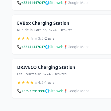
📞
+33141447047
🌐
Site web
📍
Google Maps
EVBox Charging Station
Rue de la Gare 56, 62240 Desvres
★
★
★
☆
☆
•
3/5
2 avis
📞
+33141447047
🌐
Site web
📍
Google Maps
DRIVECO Charging Station
Les Courteaux, 62240 Desvres
★
★
★
★
☆
•
4/5
1 avis
📞
+33972562680
🌐
Site web
📍
Google Maps