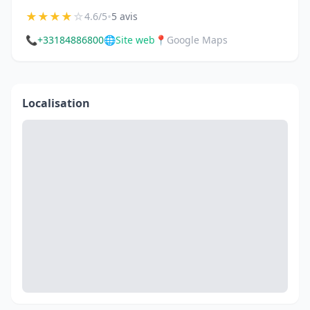
★
★
★
★
☆
•
4.6/5
5 avis
📞
+33184886800
🌐
Site web
📍
Google Maps
Localisation