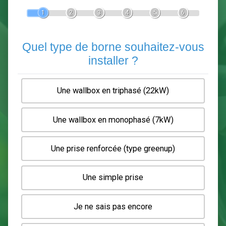
Devis Pose de borne de recha
En 5 minutes, demandez
3 devis comparatifs
electriciens
dans votre région.
Gratuit, sans pub et sans engagement.
1
2
3
4
5
6
Quel type de borne souhaitez-
installer ?
Une wallbox en triphasé (22kW)
Une wallbox en monophasé (7kW)