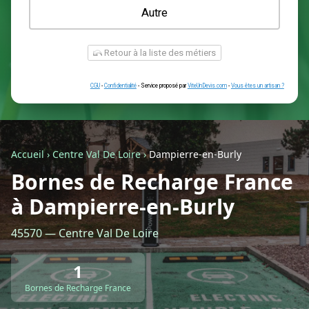
Une prise renforcée (type greenup)
Une simple prise
Je ne sais pas encore
Autre
Accueil
›
Centre Val De Loire
›
Dampierre-en-Burly
Bornes de Recharge France
à Dampierre-en-Burly
Retour à la liste des métiers
45570 — Centre Val De Loire
CGU
-
Confidentialité
- Service proposé par
ViteUnDevis.com
-
Vous êtes
1
Bornes de Recharge France