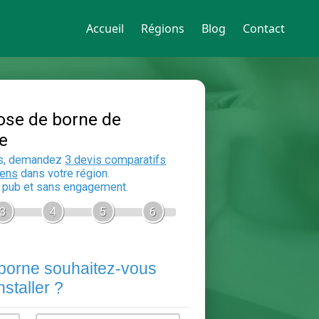
Accueil
Régions
Blog
Contact
Devis Pose de borne de
recharge
En 5 minutes, demandez
3 devis compara
aux
electriciens
dans votre région.
Gratuit, sans pub et sans engagement.
1
2
3
4
5