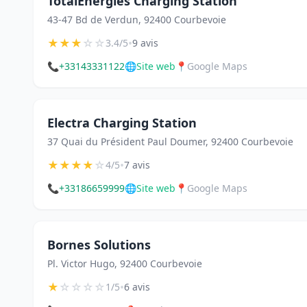
TotalEnergies Charging Station
43-47 Bd de Verdun, 92400 Courbevoie
★
★
★
☆
☆
•
3.4/5
9 avis
📞
+33143331122
🌐
Site web
📍
Google Maps
Electra Charging Station
37 Quai du Président Paul Doumer, 92400 Courbevoie
★
★
★
★
☆
•
4/5
7 avis
📞
+33186659999
🌐
Site web
📍
Google Maps
Bornes Solutions
Pl. Victor Hugo, 92400 Courbevoie
★
☆
☆
☆
☆
•
1/5
6 avis