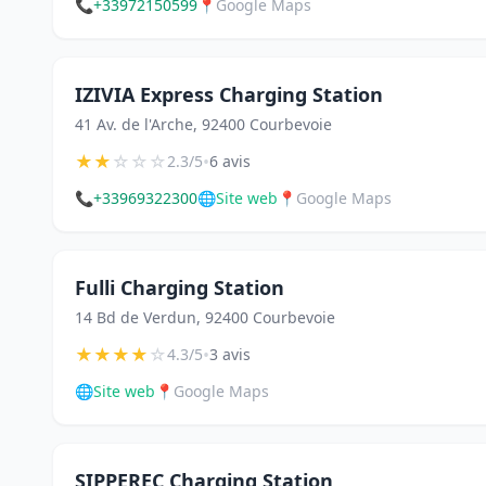
📞
+33972150599
📍
Google Maps
IZIVIA Express Charging Station
41 Av. de l'Arche, 92400 Courbevoie
★
★
☆
☆
☆
•
2.3/5
6 avis
📞
+33969322300
🌐
Site web
📍
Google Maps
Fulli Charging Station
14 Bd de Verdun, 92400 Courbevoie
★
★
★
★
☆
•
4.3/5
3 avis
🌐
Site web
📍
Google Maps
SIPPEREC Charging Station