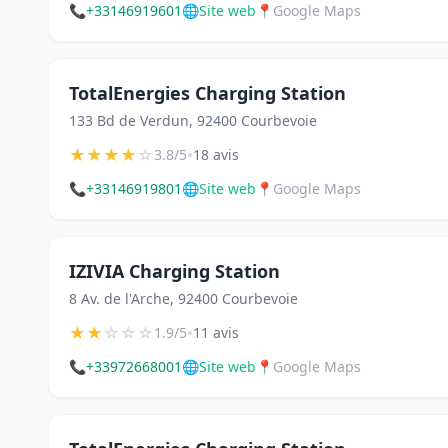
📞
+33146919601
🌐
Site web
📍
Google Maps
TotalEnergies Charging Station
133 Bd de Verdun, 92400 Courbevoie
★
★
★
★
☆
•
3.8/5
18 avis
📞
+33146919801
🌐
Site web
📍
Google Maps
IZIVIA Charging Station
8 Av. de l'Arche, 92400 Courbevoie
★
★
☆
☆
☆
•
1.9/5
11 avis
📞
+33972668001
🌐
Site web
📍
Google Maps