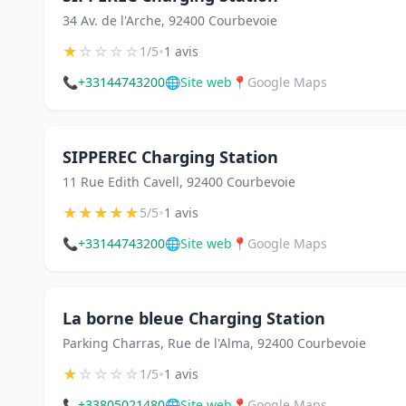
34 Av. de l'Arche, 92400 Courbevoie
★
☆
☆
☆
☆
•
1/5
1 avis
📞
+33144743200
🌐
Site web
📍
Google Maps
SIPPEREC Charging Station
11 Rue Edith Cavell, 92400 Courbevoie
★
★
★
★
★
•
5/5
1 avis
📞
+33144743200
🌐
Site web
📍
Google Maps
La borne bleue Charging Station
Parking Charras, Rue de l'Alma, 92400 Courbevoie
★
☆
☆
☆
☆
•
1/5
1 avis
📞
+33805021480
🌐
Site web
📍
Google Maps