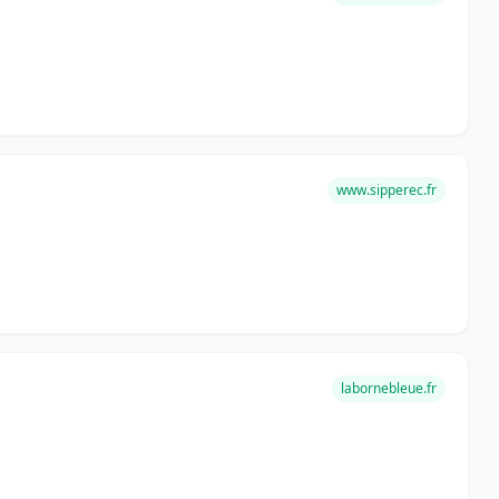
www.sipperec.fr
labornebleue.fr