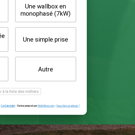
Quel type de borne souhaitez-vo
installer ?
Une wallbox en
Une wallbox 
triphasé (22kW)
monophasé (7
Une prise renforcée
Une simple pr
(type greenup)
Je ne sais pas
Autre
encore