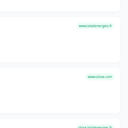
www.totalenergies.fr
www.izivia.com
store.totalenergies.fr