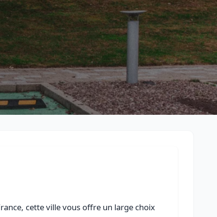
Retour à la liste des métiers
CGU
-
Confidentialité
- Service proposé par
ViteUnDevis.com
-
Vous 
ance, cette ville vous offre un large choix