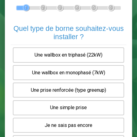
Devis Pose de borne de recha
En 5 minutes, demandez
3 devis comparatifs
electriciens
dans votre région.
Gratuit, sans pub et sans engagement.
1
2
3
4
5
6
Quel type de borne souhaitez-
installer ?
Une wallbox en triphasé (22kW)
Une wallbox en monophasé (7kW)