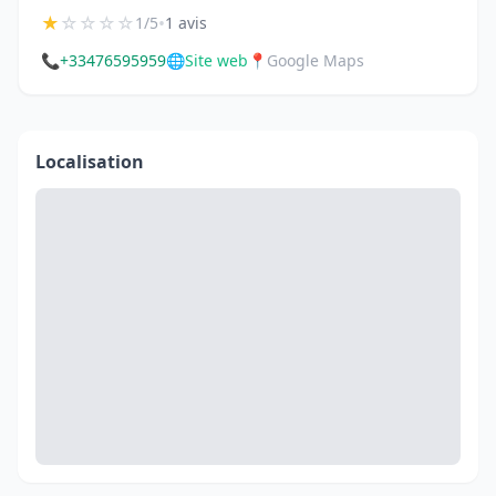
★
☆
☆
☆
☆
•
1/5
1 avis
📞
+33476595959
🌐
Site web
📍
Google Maps
Localisation