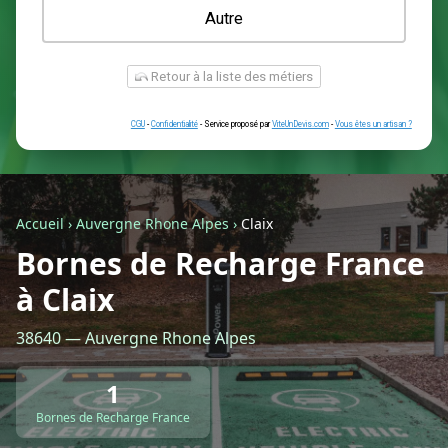
Une prise renforcée (type greenup)
Une simple prise
Je ne sais pas encore
Autre
Accueil
›
Auvergne Rhone Alpes
›
Claix
Bornes de Recharge France
à Claix
Retour à la liste des métiers
38640 — Auvergne Rhone Alpes
CGU
-
Confidentialité
- Service proposé par
ViteUnDevis.com
-
Vous êtes
1
Bornes de Recharge France