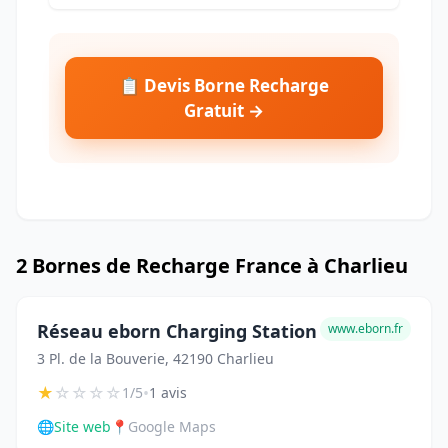
📋 Devis Borne Recharge
Gratuit →
2 Bornes de Recharge France à Charlieu
Réseau eborn Charging Station
www.eborn.fr
3 Pl. de la Bouverie, 42190 Charlieu
★
☆
☆
☆
☆
•
1/5
1 avis
🌐
Site web
📍
Google Maps