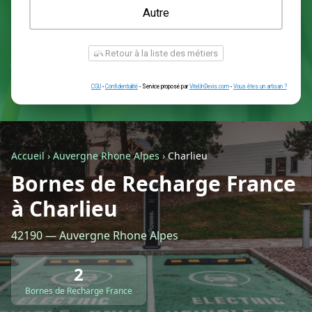
Une prise renforcée (type greenup)
Une simple prise
Je ne sais pas encore
Autre
Accueil
›
Auvergne Rhone Alpes
›
Charlieu
Bornes de Recharge France
à Charlieu
Retour à la liste des métiers
42190 — Auvergne Rhone Alpes
CGU
-
Confidentialité
- Service proposé par
ViteUnDevis.com
-
Vous êtes
2
Bornes de Recharge France