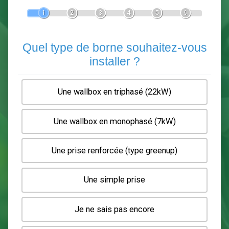
Devis Pose de borne de recha
En 5 minutes, demandez
3 devis comparatifs
electriciens
dans votre région.
Gratuit, sans pub et sans engagement.
1
2
3
4
5
6
Quel type de borne souhaitez-
installer ?
Une wallbox en triphasé (22kW)
Une wallbox en monophasé (7kW)