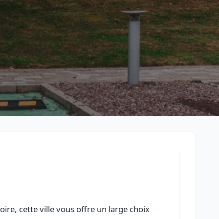
Retour à la liste des métiers
CGU
-
Confidentialité
- Service proposé par
ViteUnDevis.com
-
Vous 
re, cette ville vous offre un large choix