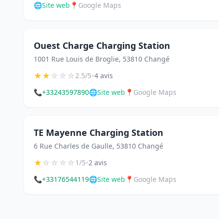
🌐
Site web
📍
Google Maps
Ouest Charge Charging Station
1001 Rue Louis de Broglie, 53810 Changé
★
★
☆
☆
☆
•
2.5/5
4 avis
📞
+33243597890
🌐
Site web
📍
Google Maps
TE Mayenne Charging Station
6 Rue Charles de Gaulle, 53810 Changé
★
☆
☆
☆
☆
•
1/5
2 avis
📞
+33176544119
🌐
Site web
📍
Google Maps