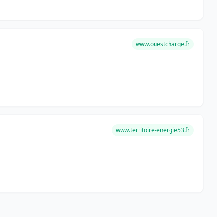
www.ouestcharge.fr
www.territoire-energie53.fr