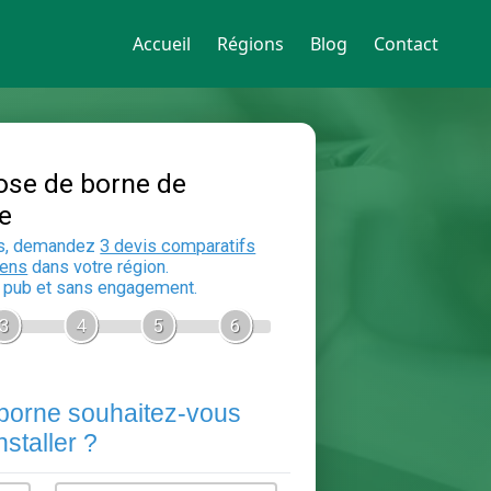
Accueil
Régions
Blog
Contact
Devis Pose de borne de
recharge
En 5 minutes, demandez
3 devis compara
aux
electriciens
dans votre région.
Gratuit, sans pub et sans engagement.
1
2
3
4
5