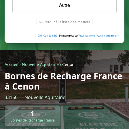
Une prise renforcée (type greenup)
Une simple prise
Je ne sais pas encore
Autre
Accueil
›
Nouvelle Aquitaine
›
Cenon
Bornes de Recharge France
à Cenon
Retour à la liste des métiers
33150 — Nouvelle Aquitaine
CGU
-
Confidentialité
- Service proposé par
ViteUnDevis.com
-
Vous êtes
1
Bornes de Recharge France