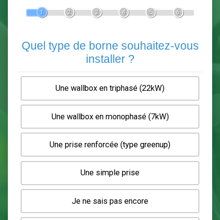
Devis Pose de borne de recha
En 5 minutes, demandez
3 devis comparatifs
electriciens
dans votre région.
Gratuit, sans pub et sans engagement.
1
2
3
4
5
6
Quel type de borne souhaitez-
installer ?
Une wallbox en triphasé (22kW)
Une wallbox en monophasé (7kW)