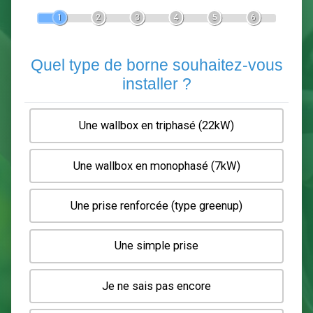
Devis Pose de borne de recha
En 5 minutes, demandez
3 devis comparatifs
electriciens
dans votre région.
Gratuit, sans pub et sans engagement.
1
2
3
4
5
6
Quel type de borne souhaitez-
installer ?
Une wallbox en triphasé (22kW)
Une wallbox en monophasé (7kW)