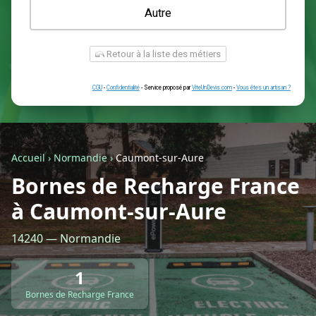
Une prise renforcée (type greenup)
Une simple prise
Je ne sais pas encore
Autre
Accueil
›
Normandie
›
Caumont-sur-Aure
Bornes de Recharge France
à Caumont-sur-Aure
Retour à la liste des métiers
14240 — Normandie
CGU
-
Confidentialité
- Service proposé par
ViteUnDevis.com
-
Vous êtes
1
Bornes de Recharge France