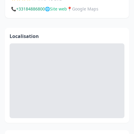
📞
+33184886800
🌐
Site web
📍
Google Maps
Localisation