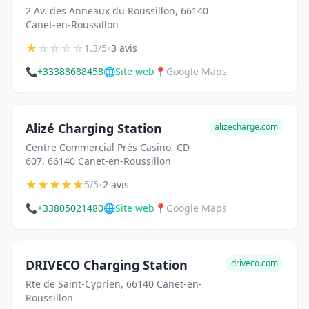
2 Av. des Anneaux du Roussillon, 66140
Canet-en-Roussillon
★
☆
☆
☆
☆
•
1.3/5
3 avis
📞
+33388688458
🌐
Site web
📍
Google Maps
Alizé Charging Station
alizecharge.com
Centre Commercial Prés Casino, CD
607, 66140 Canet-en-Roussillon
★
★
★
★
★
•
5/5
2 avis
📞
+33805021480
🌐
Site web
📍
Google Maps
DRIVECO Charging Station
driveco.com
Rte de Saint-Cyprien, 66140 Canet-en-
Roussillon