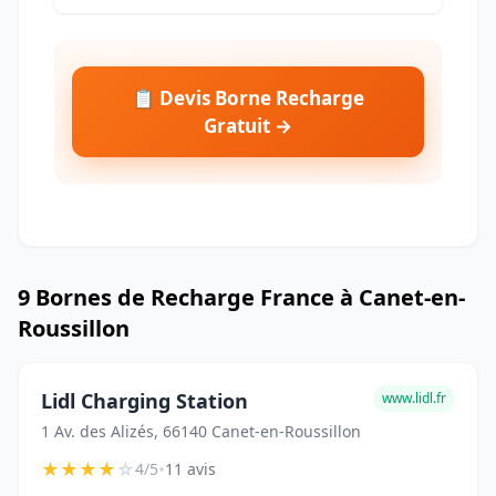
📋 Devis Borne Recharge
Gratuit →
9 Bornes de Recharge France à Canet-en-
Roussillon
Lidl Charging Station
www.lidl.fr
1 Av. des Alizés, 66140 Canet-en-Roussillon
★
★
★
★
☆
•
4/5
11 avis