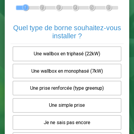
Devis Pose de borne de recha
En 5 minutes, demandez
3 devis comparatifs
electriciens
dans votre région.
Gratuit, sans pub et sans engagement.
1
2
3
4
5
6
Quel type de borne souhaitez-
installer ?
Une wallbox en triphasé (22kW)
Une wallbox en monophasé (7kW)