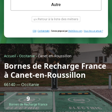
Une prise renforcée (type greenup)
Une simple prise
Je ne sais pas encore
Autre
Accueil
›
Occitanie
›
Canet-en-Roussillon
Bornes de Recharge France
à Canet-en-Roussillon
Retour à la liste des métiers
66140 — Occitanie
CGU
-
Confidentialité
- Service proposé par
ViteUnDevis.com
-
Vous êtes
9
Bornes de Recharge France