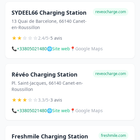
SYDEEL66 Charging Station
reveocharge.com
13 Quai de Barcelone, 66140 Canet-
en-Roussillon
★
★
☆
☆
☆
•
2.4/5
5 avis
📞
+33805021480
🌐
Site web
📍
Google Maps
Révéo Charging Station
reveocharge.com
Pl. Saint-Jacques, 66140 Canet-en-
Roussillon
★
★
★
☆
☆
•
3.3/5
3 avis
📞
+33805021480
🌐
Site web
📍
Google Maps
Freshmile Charging Station
freshmile.com