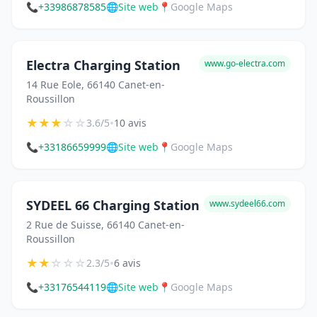
📞
+33986878585
🌐
Site web
📍
Google Maps
Electra Charging Station
www.go-electra.com
14 Rue Eole, 66140 Canet-en-
Roussillon
★
★
★
☆
☆
•
3.6/5
10 avis
📞
+33186659999
🌐
Site web
📍
Google Maps
SYDEEL 66 Charging Station
www.sydeel66.com
2 Rue de Suisse, 66140 Canet-en-
Roussillon
★
★
☆
☆
☆
•
2.3/5
6 avis
📞
+33176544119
🌐
Site web
📍
Google Maps