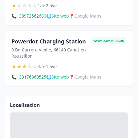
★
☆
☆
☆
☆
•
1/5
2 avis
📞
+33972562680
🌐
Site web
📍
Google Maps
Powerdot Charging Station
www.powerdot.eu
9 Bd Carrère Vieille, 66140 Canet-en-
Roussillon
★
★
★
☆
☆
•
3/5
1 avis
📞
+33176360525
🌐
Site web
📍
Google Maps
Localisation