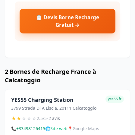
📋 Devis Borne Recharge
Gratuit →
2 Bornes de Recharge France à
Calcatoggio
YES55 Charging Station
yes55.fr
3799 Strada Di A Liscia, 20111 Calcatoggio
★
★
☆
☆
☆
•
2.5/5
2 avis
📞
+33498126415
🌐
Site web
📍
Google Maps