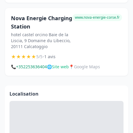
Nova Energie Charging
www.nova-energie-corse.fr
Station
hotel castel orcino Baie de la
Liscia, 9 Domaine du Libeccio,
20111 Calcatoggio
★
★
★
★
★
•
5/5
1 avis
📞
+352253636404
🌐
Site web
📍
Google Maps
Localisation