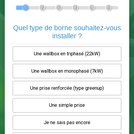
Devis Pose de borne de recha
En 5 minutes, demandez
3 devis comparatifs
electriciens
dans votre région.
Gratuit, sans pub et sans engagement.
1
2
3
4
5
6
Quel type de borne souhaitez-
installer ?
Une wallbox en triphasé (22kW)
Une wallbox en monophasé (7kW)