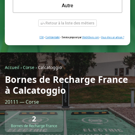
Une prise renforcée (type greenup)
Une simple prise
Je ne sais pas encore
Autre
Accueil
›
Corse
›
Calcatoggio
Bornes de Recharge France
à Calcatoggio
Retour à la liste des métiers
20111 — Corse
CGU
-
Confidentialité
- Service proposé par
ViteUnDevis.com
-
Vous êtes
2
Bornes de Recharge France