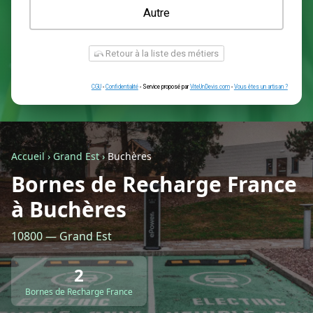
Une prise renforcée (type greenup)
Une simple prise
Je ne sais pas encore
Autre
Accueil
›
Grand Est
›
Buchères
Bornes de Recharge France
à Buchères
Retour à la liste des métiers
10800 — Grand Est
CGU
-
Confidentialité
- Service proposé par
ViteUnDevis.com
-
Vous êtes
2
Bornes de Recharge France