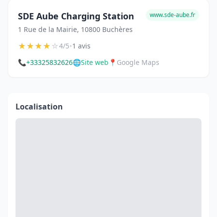
SDE Aube Charging Station
www.sde-aube.fr
1 Rue de la Mairie, 10800 Buchères
★
★
★
★
☆
•
4/5
1 avis
📞
+33325832626
🌐
Site web
📍
Google Maps
Localisation