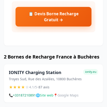
📋 Devis Borne Recharge
Gratuit →
2 Bornes de Recharge France à Buchères
IONITY Charging Station
ionity.eu
Troyes Sud, Rue des Azalées, 10800 Buchères
★
★
★
★
☆
•
4.1/5
87 avis
📞
+33187210891
🌐
Site web
📍
Google Maps