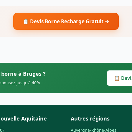
📋 Devis Borne Recharge Gratuit →
s borne à Bruges ?
📋 Devi
onomisez jusqu'à 40%
ouvelle Aquitaine
Autres régions
0)
Auvergne-Rhône-Alpes