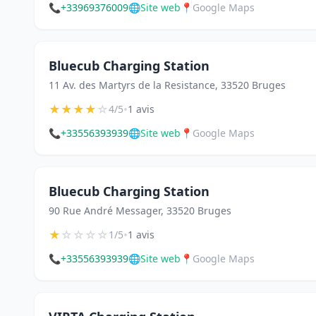
📞
+33969376009
🌐
Site web
📍
Google Maps
Bluecub Charging Station
11 Av. des Martyrs de la Resistance, 33520 Bruges
★
★
★
★
☆
•
4/5
1 avis
📞
+33556393939
🌐
Site web
📍
Google Maps
Bluecub Charging Station
90 Rue André Messager, 33520 Bruges
★
☆
☆
☆
☆
•
1/5
1 avis
📞
+33556393939
🌐
Site web
📍
Google Maps