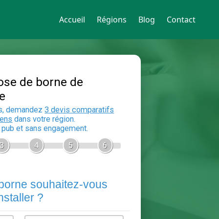
Accueil
Régions
Blog
Contact
Devis Pose de borne de
recharge
En 5 minutes, demandez
3 devis compara
aux
electriciens
dans votre région.
Gratuit, sans pub et sans engagement.
1
2
3
4
5