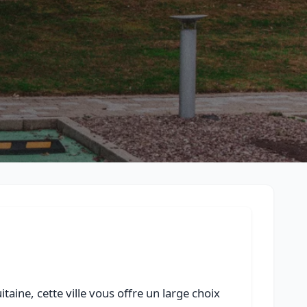
Retour à la liste des métiers
CGU
-
Confidentialité
- Service proposé par
ViteUnDevis.com
-
Vous 
aine, cette ville vous offre un large choix