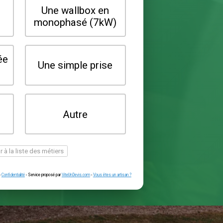
Quel type de borne souhaitez-vo
installer ?
Une wallbox en
Une wallbox 
triphasé (22kW)
monophasé (7
Une prise renforcée
Une simple pr
(type greenup)
Je ne sais pas
Autre
encore