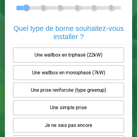
Devis Pose de borne de recha
En 5 minutes, demandez
3 devis comparatifs
electriciens
dans votre région.
Gratuit, sans pub et sans engagement.
1
2
3
4
5
6
Quel type de borne souhaitez-
installer ?
Une wallbox en triphasé (22kW)
Une wallbox en monophasé (7kW)