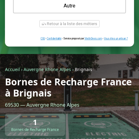
Une prise renforcée (type greenup)
Une simple prise
Je ne sais pas encore
Autre
Accueil
›
Auvergne Rhone Alpes
›
Brignais
Bornes de Recharge France
à Brignais
Retour à la liste des métiers
69530 — Auvergne Rhone Alpes
CGU
-
Confidentialité
- Service proposé par
ViteUnDevis.com
-
Vous êtes
1
Bornes de Recharge France