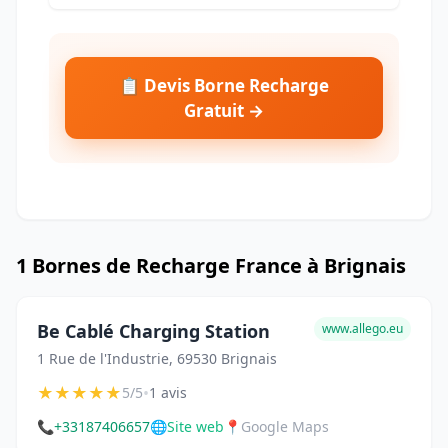
📋 Devis Borne Recharge
Gratuit →
1 Bornes de Recharge France à Brignais
Be Cablé Charging Station
www.allego.eu
1 Rue de l'Industrie, 69530 Brignais
★
★
★
★
★
•
5/5
1 avis
📞
+33187406657
🌐
Site web
📍
Google Maps