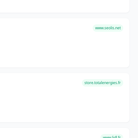
www.seolis.net
store.totalenergies.fr
www.lidl.fr