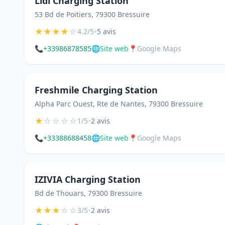
Lidl Charging Station
53 Bd de Poitiers, 79300 Bressuire
★
★
★
★
☆
•
4.2/5
5 avis
📞
+33986878585
🌐
Site web
📍
Google Maps
Freshmile Charging Station
Alpha Parc Ouest, Rte de Nantes, 79300 Bressuire
★
☆
☆
☆
☆
•
1/5
2 avis
📞
+33388688458
🌐
Site web
📍
Google Maps
IZIVIA Charging Station
Bd de Thouars, 79300 Bressuire
★
★
★
☆
☆
•
3/5
2 avis