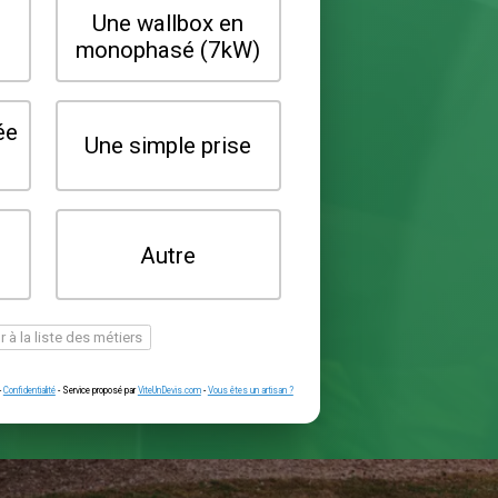
Quel type de borne souhaitez-vo
installer ?
Une wallbox en
Une wallbox 
triphasé (22kW)
monophasé (7
Une prise renforcée
Une simple pr
(type greenup)
Je ne sais pas
Autre
encore