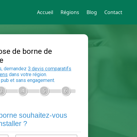
Accueil
Régions
Blog
Contact
Devis Pose de borne de
recharge
En 5 minutes, demandez
3 devis compara
aux
electriciens
dans votre région.
Gratuit, sans pub et sans engagement.
1
2
3
4
5