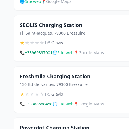
🌐
Site web
📍
Google Maps
SEOLIS Charging Station
Pl. Saint-Jacques, 79300 Bressuire
★
☆
☆
☆
☆
•
1/5
2 avis
📞
+33969397901
🌐
Site web
📍
Google Maps
Freshmile Charging Station
136 Bd de Nantes, 79300 Bressuire
★
☆
☆
☆
☆
•
1/5
2 avis
📞
+33388688458
🌐
Site web
📍
Google Maps
Powerdot Charging Station