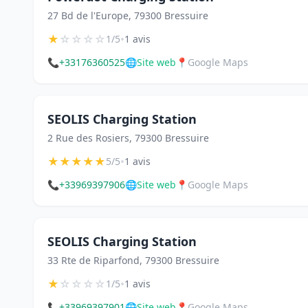
27 Bd de l'Europe, 79300 Bressuire
★
☆
☆
☆
☆
•
1/5
1 avis
📞
+33176360525
🌐
Site web
📍
Google Maps
SEOLIS Charging Station
2 Rue des Rosiers, 79300 Bressuire
★
★
★
★
★
•
5/5
1 avis
📞
+33969397906
🌐
Site web
📍
Google Maps
SEOLIS Charging Station
33 Rte de Riparfond, 79300 Bressuire
★
☆
☆
☆
☆
•
1/5
1 avis
📞
+33969397901
🌐
Site web
📍
Google Maps