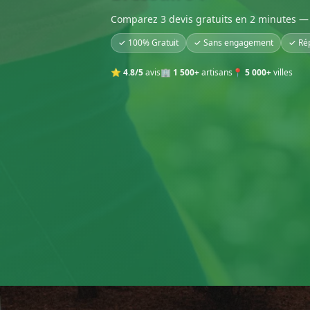
Comparez 3 devis gratuits en 2 minutes — 
✓ 100% Gratuit
✓ Sans engagement
✓ Ré
⭐
4.8/5
avis
🏢
1 500+
artisans
📍
5 000+
villes