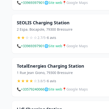
📞
+33969397901
🌐
Site web
📍
Google Maps
SEOLIS Charging Station
2 Espa. Bocapole, 79300 Bressuire
★
★
☆
☆
☆
•
2.7/5
6 avis
📞
+33969397901
🌐
Site web
📍
Google Maps
TotalEnergies Charging Station
1 Rue Jean Giono, 79300 Bressuire
★
★
★
★
☆
•
3.8/5
6 avis
📞
+33579240066
🌐
Site web
📍
Google Maps