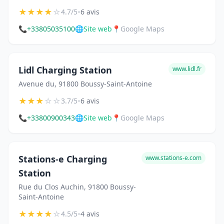
★
★
★
★
☆
•
4.7/5
6 avis
📞
+33805035100
🌐
Site web
📍
Google Maps
Lidl Charging Station
www.lidl.fr
Avenue du, 91800 Boussy-Saint-Antoine
★
★
★
☆
☆
•
3.7/5
6 avis
📞
+33800900343
🌐
Site web
📍
Google Maps
Stations-e Charging
www.stations-e.com
Station
Rue du Clos Auchin, 91800 Boussy-
Saint-Antoine
★
★
★
★
☆
•
4.5/5
4 avis