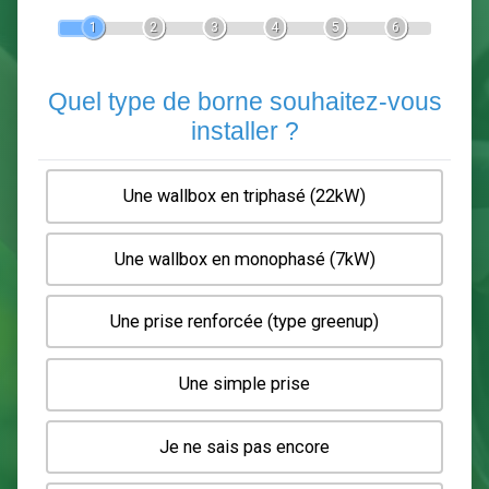
Devis Pose de borne de recha
En 5 minutes, demandez
3 devis comparatifs
electriciens
dans votre région.
Gratuit, sans pub et sans engagement.
1
2
3
4
5
6
Quel type de borne souhaitez-
installer ?
Une wallbox en triphasé (22kW)
Une wallbox en monophasé (7kW)