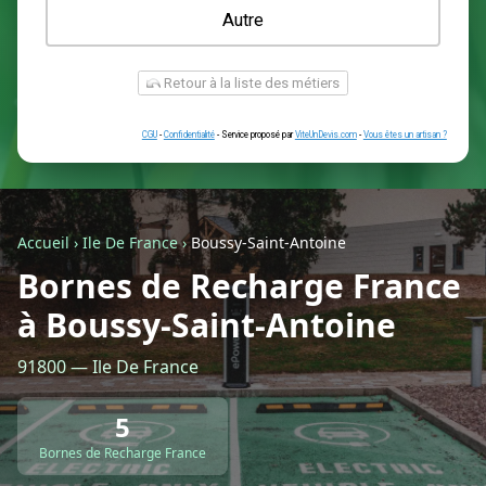
Une prise renforcée (type greenup)
Une simple prise
Je ne sais pas encore
Autre
Accueil
›
Ile De France
›
Boussy-Saint-Antoine
Bornes de Recharge France
à Boussy-Saint-Antoine
Retour à la liste des métiers
91800 — Ile De France
CGU
-
Confidentialité
- Service proposé par
ViteUnDevis.com
-
Vous êtes
5
Bornes de Recharge France