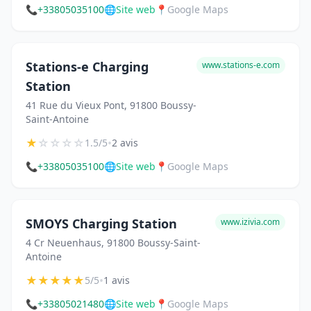
📞
+33805035100
🌐
Site web
📍
Google Maps
Stations-e Charging
www.stations-e.com
Station
41 Rue du Vieux Pont, 91800 Boussy-
Saint-Antoine
★
☆
☆
☆
☆
•
1.5/5
2 avis
📞
+33805035100
🌐
Site web
📍
Google Maps
SMOYS Charging Station
www.izivia.com
4 Cr Neuenhaus, 91800 Boussy-Saint-
Antoine
★
★
★
★
★
•
5/5
1 avis
📞
+33805021480
🌐
Site web
📍
Google Maps