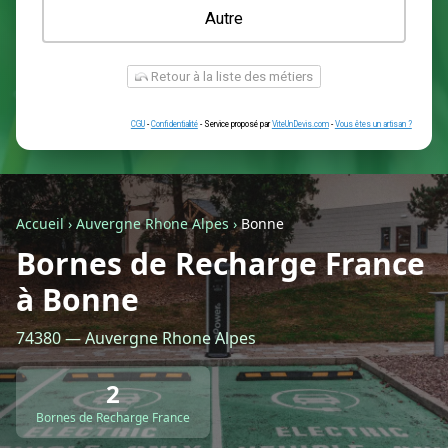
Une prise renforcée (type greenup)
Une simple prise
Je ne sais pas encore
Autre
Accueil
›
Auvergne Rhone Alpes
›
Bonne
Bornes de Recharge France
à Bonne
Retour à la liste des métiers
74380 — Auvergne Rhone Alpes
CGU
-
Confidentialité
- Service proposé par
ViteUnDevis.com
-
Vous êtes
2
Bornes de Recharge France