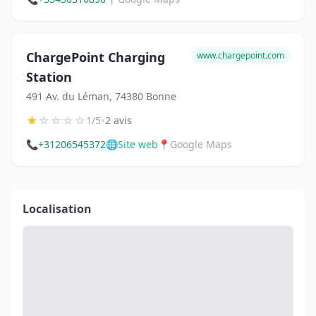
ChargePoint Charging
www.chargepoint.com
Station
491 Av. du Léman, 74380 Bonne
★
☆
☆
☆
☆
•
1/5
2 avis
📞
+31206545372
🌐
Site web
📍
Google Maps
Localisation