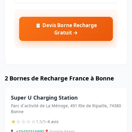
📋 Devis Borne Recharge
Gratuit →
2 Bornes de Recharge France à Bonne
Super U Charging Station
Parc d´activité de La Ménoge, 491 Rte de Ripaille, 74380
Bonne
★
☆
☆
☆
☆
•
1.5/5
4 avis
📞
+33450316890
📍
Google Maps