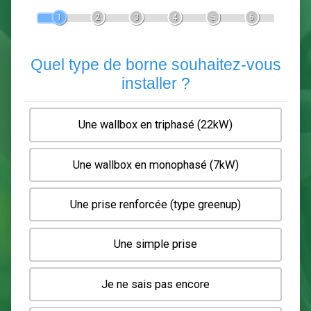
Devis Pose de borne de recha
En 5 minutes, demandez
3 devis comparatifs
electriciens
dans votre région.
Gratuit, sans pub et sans engagement.
1
2
3
4
5
6
Quel type de borne souhaitez-
installer ?
Une wallbox en triphasé (22kW)
Une wallbox en monophasé (7kW)