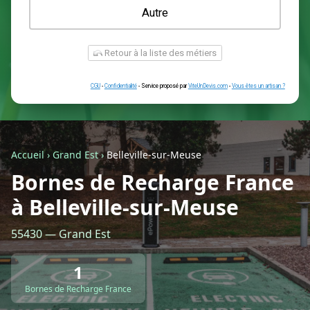
Une prise renforcée (type greenup)
Une simple prise
Je ne sais pas encore
Autre
Accueil
›
Grand Est
›
Belleville-sur-Meuse
Bornes de Recharge France
à Belleville-sur-Meuse
Retour à la liste des métiers
55430 — Grand Est
CGU
-
Confidentialité
- Service proposé par
ViteUnDevis.com
-
Vous êtes
1
Bornes de Recharge France