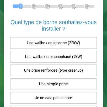
Devis Pose de borne de recha
En 5 minutes, demandez
3 devis comparatifs
electriciens
dans votre région.
Gratuit, sans pub et sans engagement.
1
2
3
4
5
6
Quel type de borne souhaitez-
installer ?
Une wallbox en triphasé (22kW)
Une wallbox en monophasé (7kW)