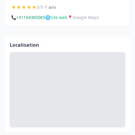
★
★
★
★
★
•
5/5
1 avis
📞
+31104365065
🌐
Site web
📍
Google Maps
Localisation