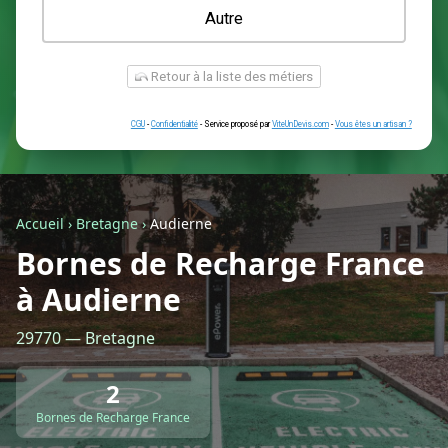
Une prise renforcée (type greenup)
Une simple prise
Je ne sais pas encore
Autre
Accueil
›
Bretagne
›
Audierne
Bornes de Recharge France
à Audierne
Retour à la liste des métiers
29770 — Bretagne
CGU
-
Confidentialité
- Service proposé par
ViteUnDevis.com
-
Vous êtes
2
Bornes de Recharge France