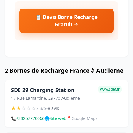
📋 Devis Borne Recharge
Gratuit →
2 Bornes de Recharge France à Audierne
SDE 29 Charging Station
www.sdef.fr
17 Rue Lamartine, 29770 Audierne
★
★
☆
☆
☆
•
2.3/5
8 avis
📞
+33257770066
🌐
Site web
📍
Google Maps