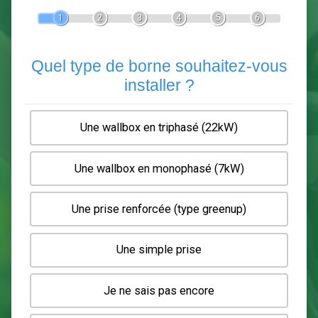
Devis Pose de borne de recha
En 5 minutes, demandez
3 devis comparatifs
electriciens
dans votre région.
Gratuit, sans pub et sans engagement.
1
2
3
4
5
6
Quel type de borne souhaitez-
installer ?
Une wallbox en triphasé (22kW)
Une wallbox en monophasé (7kW)