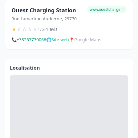
Ouest Charging Station
www.ouestcharge.fr
Rue Lamartine Audierne, 29770
★
☆
☆
☆
☆
•
1/5
1 avis
📞
+33257770066
🌐
Site web
📍
Google Maps
Localisation