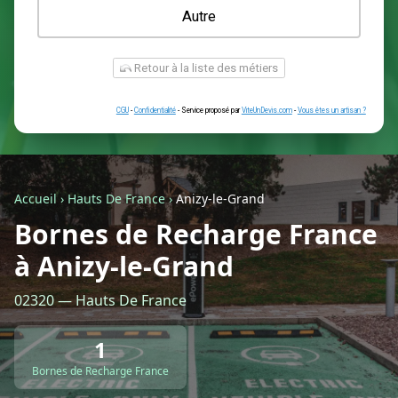
Une prise renforcée (type greenup)
Une simple prise
Je ne sais pas encore
Autre
Accueil
›
Hauts De France
›
Anizy-le-Grand
Bornes de Recharge France
à Anizy-le-Grand
Retour à la liste des métiers
02320 — Hauts De France
CGU
-
Confidentialité
- Service proposé par
ViteUnDevis.com
-
Vous êtes
1
Bornes de Recharge France