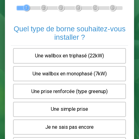
Devis Pose de borne de recha
En 5 minutes, demandez
3 devis comparatifs
electriciens
dans votre région.
Gratuit, sans pub et sans engagement.
1
2
3
4
5
6
Quel type de borne souhaitez-
installer ?
Une wallbox en triphasé (22kW)
Une wallbox en monophasé (7kW)