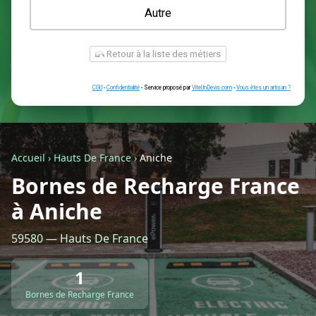
Une prise renforcée (type greenup)
Une simple prise
Je ne sais pas encore
Autre
Accueil
›
Hauts De France
›
Aniche
Bornes de Recharge France
à Aniche
Retour à la liste des métiers
59580 — Hauts De France
CGU
-
Confidentialité
- Service proposé par
ViteUnDevis.com
-
Vous êtes
1
Bornes de Recharge France