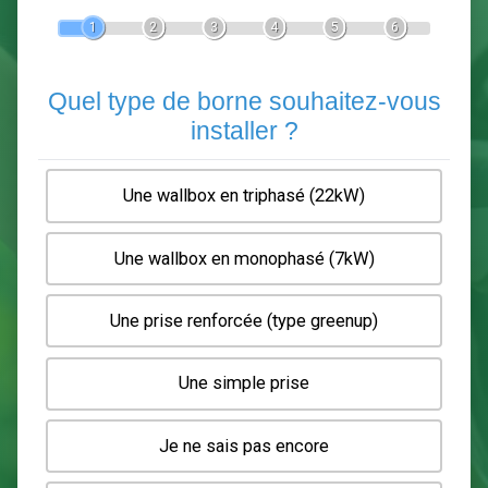
Devis Pose de borne de recha
En 5 minutes, demandez
3 devis comparatifs
electriciens
dans votre région.
Gratuit, sans pub et sans engagement.
1
2
3
4
5
6
Quel type de borne souhaitez-
installer ?
Une wallbox en triphasé (22kW)
Une wallbox en monophasé (7kW)