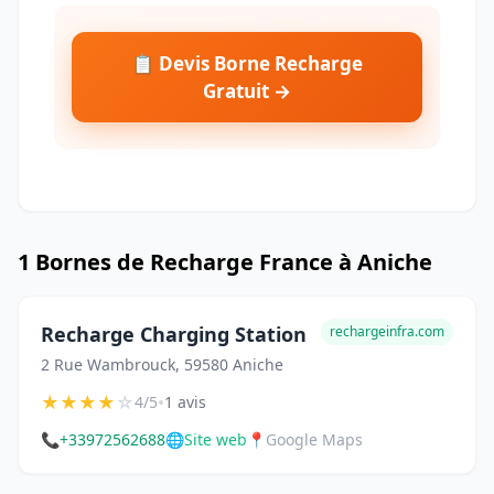
📋 Devis Borne Recharge
Gratuit →
1 Bornes de Recharge France à Aniche
Recharge Charging Station
rechargeinfra.com
2 Rue Wambrouck, 59580 Aniche
★
★
★
★
☆
•
4/5
1 avis
📞
+33972562688
🌐
Site web
📍
Google Maps