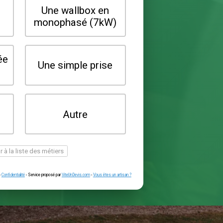
Quel type de borne souhaitez-vo
installer ?
Une wallbox en
Une wallbox 
triphasé (22kW)
monophasé (7
Une prise renforcée
Une simple pr
(type greenup)
Je ne sais pas
Autre
encore