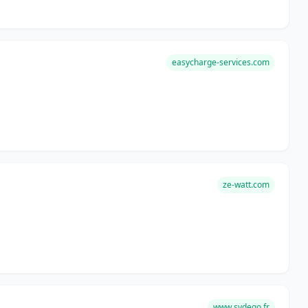
easycharge-services.com
ze-watt.com
www.sydego.fr