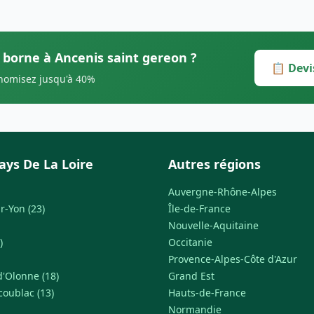
s borne à Ancenis saint gereon ?
📋 Devi
onomisez jusqu'à 40%
ays De La Loire
Autres régions
Auvergne-Rhône-Alpes
r-Yon (23)
Île-de-France
Nouvelle-Aquitaine
)
Occitanie
Provence-Alpes-Côte d'Azur
d'Olonne (18)
Grand Est
coublac (13)
Hauts-de-France
Normandie