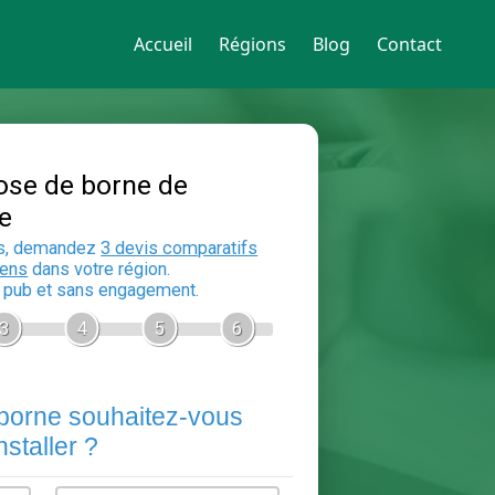
Accueil
Régions
Blog
Contact
Devis Pose de borne de
recharge
En 5 minutes, demandez
3 devis compara
aux
electriciens
dans votre région.
Gratuit, sans pub et sans engagement.
1
2
3
4
5