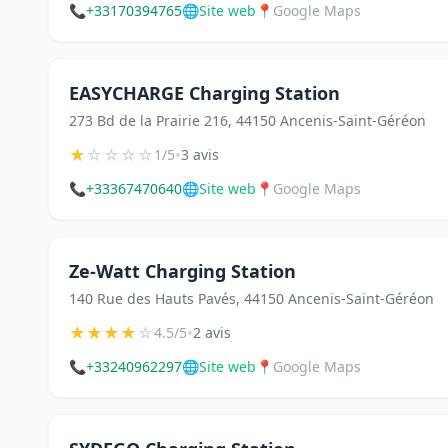
📞
+33170394765
🌐
Site web
📍
Google Maps
EASYCHARGE Charging Station
273 Bd de la Prairie 216, 44150 Ancenis-Saint-Géréon
★
☆
☆
☆
☆
•
1/5
3 avis
📞
+33367470640
🌐
Site web
📍
Google Maps
Ze-Watt Charging Station
140 Rue des Hauts Pavés, 44150 Ancenis-Saint-Géréon
★
★
★
★
☆
•
4.5/5
2 avis
📞
+33240962297
🌐
Site web
📍
Google Maps