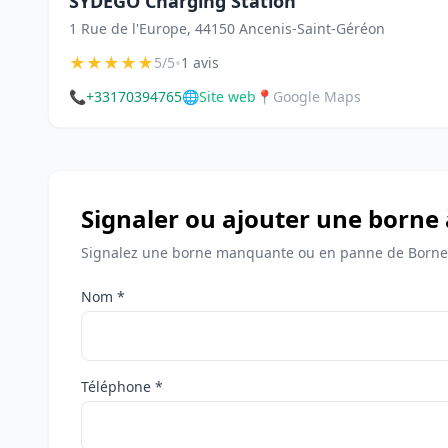
SYDEGO Charging Station
1 Rue de l'Europe, 44150 Ancenis-Saint-Géréon
★
★
★
★
★
•
5/5
1 avis
📞
+33170394765
🌐
Site web
📍
Google Maps
Signaler ou ajouter une borne
Signalez une borne manquante ou en panne de Bornes
Nom *
Téléphone *