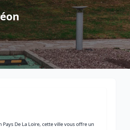
Retour à la liste des métiers
réon
CGU
-
Confidentialité
- Service proposé par
ViteUnDevis.com
-
Vous 
Pays De La Loire, cette ville vous offre un