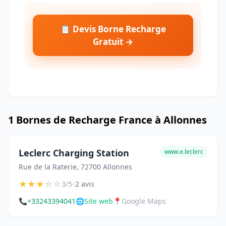
📋 Devis Borne Recharge
Gratuit →
1 Bornes de Recharge France à Allonnes
Leclerc Charging Station
www.e.leclerc
Rue de la Raterie, 72700 Allonnes
★
★
★
☆
☆
•
3/5
2 avis
📞
+33243394041
🌐
Site web
📍
Google Maps