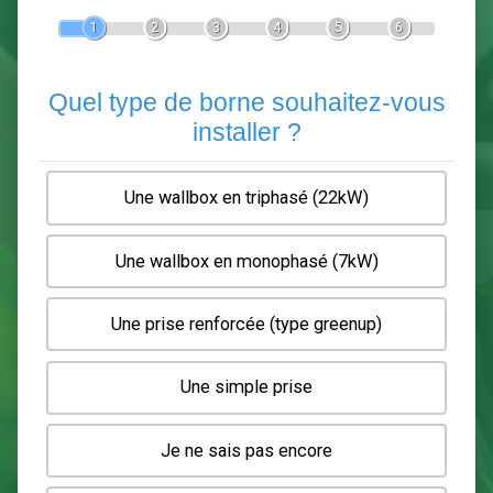
Devis Pose de borne de recha
En 5 minutes, demandez
3 devis comparatifs
electriciens
dans votre région.
Gratuit, sans pub et sans engagement.
1
2
3
4
5
6
Quel type de borne souhaitez-
installer ?
Une wallbox en triphasé (22kW)
Une wallbox en monophasé (7kW)