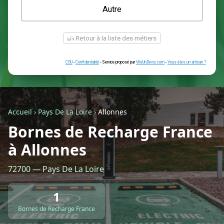
Une prise renforcée (type greenup)
Une simple prise
Je ne sais pas encore
Autre
Accueil
›
Pays De La Loire
›
Allonnes
Bornes de Recharge France
à Allonnes
Retour à la liste des métiers
72700 — Pays De La Loire
CGU
-
Confidentialité
- Service proposé par
ViteUnDevis.com
-
Vous êtes
1
Bornes de Recharge France