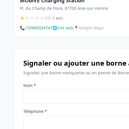
MObiVE Charging Station
Pl. du Champ de Foire, 87700 Aixe-sur-Vienne
★
☆
☆
☆
☆
•
1/5
1 avis
📞
+33969324747
🌐
Site web
📍
Google Maps
Signaler ou ajouter une borne
Signalez une borne manquante ou en panne de Bornes
Nom *
Téléphone *