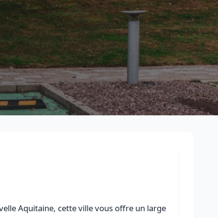
Retour à la liste des métiers
CGU
-
Confidentialité
- Service proposé par
ViteUnDevis.com
-
Vous 
lle Aquitaine, cette ville vous offre un large