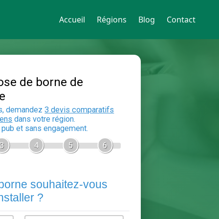
Accueil
Régions
Blog
Contact
Devis Pose de borne de
recharge
En 5 minutes, demandez
3 devis compara
aux
electriciens
dans votre région.
Gratuit, sans pub et sans engagement.
1
2
3
4
5