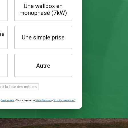
Quel type de borne souhaitez-vo
installer ?
Une wallbox en
Une wallbox 
triphasé (22kW)
monophasé (7
Une prise renforcée
Une simple pr
(type greenup)
Je ne sais pas
Autre
encore