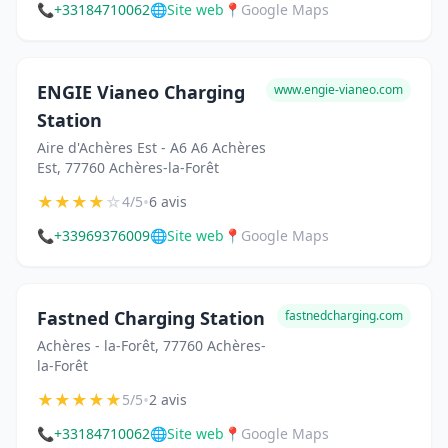
📞
+33184710062
🌐
Site web
📍
Google Maps
ENGIE Vianeo Charging
www.engie-vianeo.com
Station
Aire d'Achères Est - A6 A6 Achères
Est, 77760 Achères-la-Forêt
★
★
★
★
☆
•
4/5
6 avis
📞
+33969376009
🌐
Site web
📍
Google Maps
Fastned Charging Station
fastnedcharging.com
Achères - la-Forêt, 77760 Achères-
la-Forêt
★
★
★
★
★
•
5/5
2 avis
📞
+33184710062
🌐
Site web
📍
Google Maps