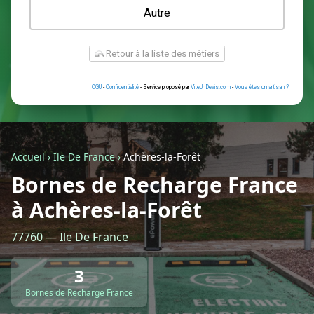
Une prise renforcée (type greenup)
Une simple prise
Je ne sais pas encore
Autre
Accueil
›
Ile De France
›
Achères-la-Forêt
Bornes de Recharge France
à Achères-la-Forêt
Retour à la liste des métiers
77760 — Ile De France
CGU
-
Confidentialité
- Service proposé par
ViteUnDevis.com
-
Vous êtes
3
Bornes de Recharge France