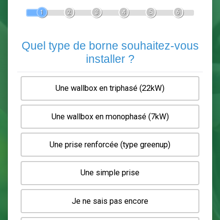
Devis Pose de borne de recha
En 5 minutes, demandez
3 devis comparatifs
electriciens
dans votre région.
Gratuit, sans pub et sans engagement.
1
2
3
4
5
6
Quel type de borne souhaitez-
installer ?
Une wallbox en triphasé (22kW)
Une wallbox en monophasé (7kW)